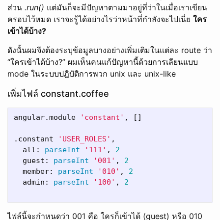
ส่วน
.run()
แต่มันก็จะมีปัญหาตามมาอยู่ที่ว่าในเมื่อเราเขียน
ครอบไว้หมด เราจะรู้ได้อย่างไรว่าหน้าที่กำลังจะไปเนี่ย
ใคร
เข้าได้บ้าง?
ดังนั้นผมจึงต้องระบุข้อมูลบางอย่างเพิ่มเติมในแต่ละ route ว่า
“ใครเข้าได้บ้าง?” ผมเห็นคนแก้ปัญหานี้ด้วยการเลียนแบบ
mode ในระบบปฎิบัติการพวก unix และ unix-like
เพิ่มไฟล์ constant.coffee
angular
.
module
'constant'
,
[]
.
constant
'USER_ROLES'
,
all
:
parseInt
'111'
,
2
guest
:
parseInt
'001'
,
2
member
:
parseInt
'010'
,
2
admin
:
parseInt
'100'
,
2
ไฟล์นี้จะกำหนดว่า 001 คือ ใครก็เข้าได้ (guest) หรือ 010