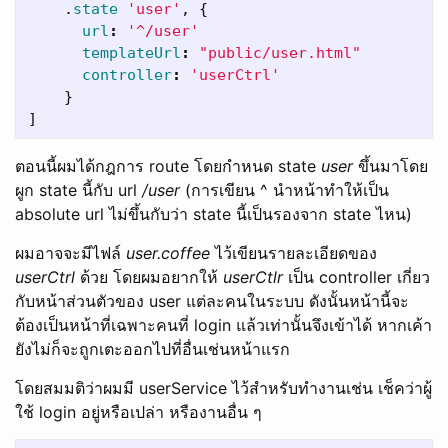
.
state
'user'
,
{
url
:
'^/user'
templateUrl
:
"public/user.html"
controller
:
'userCtrl'
}
]
ตอนนี้ผมได้กฎการ route โดยกำหนด state
user
ขึ้นมาโดย
ผูก state นี้กับ url
/user
(การเขียน ^ นำหน้าทำให้เป็น
absolute url ไม่ขึ้นกับว่า state นี้เป็นรองจาก state ไหน)
ผมอาจจะมีไฟล์
user.coffee
ไว้เขียนรายละเอียดของ
userCtrl
ด้วย โดยผมอยากให้
userCtlr
เป็น controller เกี่ยว
กับหน้าส่วนตัวของ user แต่ละคนในระบบ ดังนั้นหน้านี้จะ
ต้องเป็นหน้าที่เฉพาะคนที่ login แล้วเท่านั้นจึงเข้าได้ หากเค้า
ยังไม่ก็จะถูกเตะออกไปที่อื่นเช่นหน้าแรก
โดยสมมติว่าผมมี userService ไว้สำหรับทำงานเช่น เช็คว่าผู้
ใช้ login อยู่หรือเปล่า หรืองานอื่น ๆ