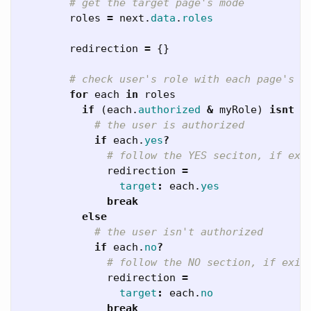
# get the target page's mode
roles
=
next
.
data
.
roles
redirection
=
{}
# check user's role with each page's r
for
each
in
roles
if
(
each
.
authorized
&
myRole
)
isnt
0
# the user is authorized
if
each
.
yes
?
# follow the YES seciton, if exi
redirection
=
target
:
each
.
yes
break
else
# the user isn't authorized
if
each
.
no
?
# follow the NO section, if exis
redirection
=
target
:
each
.
no
break