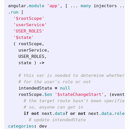
angular
.
module
'app'
,
[
...
many
injectors
...
.
run
[
'$rootScope'
'userService'
'USER_ROLES'
'$state'
(
rootScope
,
userService
,
USER_ROLES
,
state
)
->
# this var is needed to determine whether 
# for the user's role or not
intendedState
=
null
rootScope
.
$on
'$stateChangeStart'
,
(
event
,
# the target route hasn't been specified
# so, anyone can get in
if
not
next
.
data
?
or
not
next
.
data
.
roles
# update intendedState
categories
:
dev