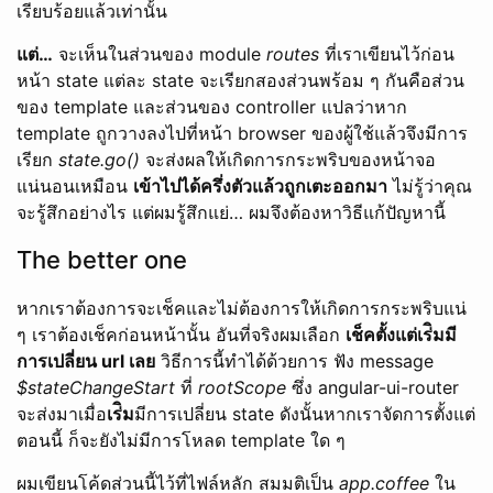
เรียบร้อยแล้วเท่านั้น
แต่…
จะเห็นในส่วนของ module
routes
ที่เราเขียนไว้ก่อน
หน้า state แต่ละ state จะเรียกสองส่วนพร้อม ๆ กันคือส่วน
ของ template และส่วนของ controller แปลว่าหาก
template ถูกวางลงไปที่หน้า browser ของผู้ใช้แล้วจึงมีการ
เรียก
state.go()
จะส่งผลให้เกิดการกระพริบของหน้าจอ
แน่นอนเหมือน
เข้าไปได้ครึ่งตัวแล้วถูกเตะออกมา
ไม่รู้ว่าคุณ
จะรู้สึกอย่างไร แต่ผมรู้สึกแย่… ผมจึงต้องหาวิธีแก้ปัญหานี้
The better one
หากเราต้องการจะเช็คและไม่ต้องการให้เกิดการกระพริบแน่
ๆ เราต้องเช็คก่อนหน้านั้น อันที่จริงผมเลือก
เช็คตั้งแต่เร่ิมมี
การเปลี่ยน url เลย
วิธีการนี้ทำได้ด้วยการ ฟัง message
$stateChangeStart
ที่
rootScope
ซึ่ง angular-ui-router
จะส่งมาเมื่อ
เร่ิม
มีการเปลี่ยน state ดังนั้นหากเราจัดการตั้งแต่
ตอนนี้ ก็จะยังไม่มีการโหลด template ใด ๆ
ผมเขียนโค้ดส่วนนี้ไว้ที่ไฟล์หลัก สมมติเป็น
app.coffee
ใน