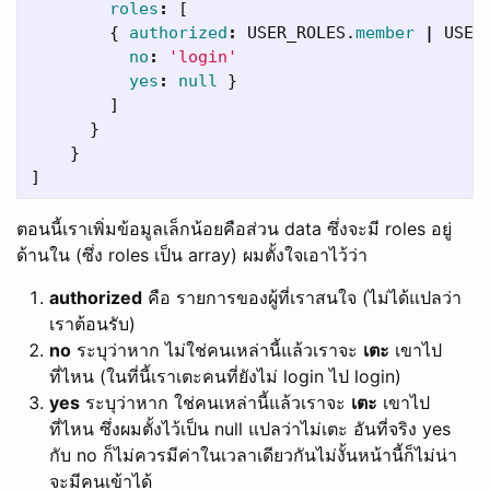
roles
:
[
{
authorized
:
USER_ROLES
.
member
|
USER
no
:
'login'
yes
:
null
}
]
}
}
]
ตอนนี้เราเพิ่มข้อมูลเล็กน้อยคือส่วน data ซึ่งจะมี roles อยู่
ด้านใน (ซึ่ง roles เป็น array) ผมตั้งใจเอาไว้ว่า
authorized
คือ รายการของผู้ที่เราสนใจ (ไม่ได้แปลว่า
เราต้อนรับ)
no
ระบุว่าหาก ไม่ใช่คนเหล่านี้แล้วเราจะ
เตะ
เขาไป
ที่ไหน (ในที่นี้เราเตะคนที่ยังไม่ login ไป login)
yes
ระบุว่าหาก ใช่คนเหล่านี้แล้วเราจะ
เตะ
เขาไป
ที่ไหน ซึ่งผมตั้งไว้เป็น null แปลว่าไม่เตะ อันที่จริง yes
กับ no ก็ไม่ควรมีค่าในเวลาเดียวกันไม่งั้นหน้านี้ก็ไม่น่า
จะมีคนเข้าได้